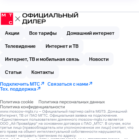
Акции
Все тарифы
Домашний интернет
Телевидение
Интернет и ТВ
Интернет, ТВ и мобильная связь
Новости
Статьи
Контакты
Подключить МТС
Связаться с нами
Тех. поддержка
Политика cookie
Политика персональных данных
Политика конфиденциальности
www.moscow-mgts.ru – Официальный партнер сайта MGTS. Домашний
Интернет, ТВ от ПАО МГТС. Официальная заявка на подключение.
«Единственным пользователем доменного moscow-mgts.ru является
ООО „Ай Провайдер“ на основании договора с ПАО „МТС“. В случае, если
третье лицо (правообладатель или уполномоченное им лицо) считает, что
его права на объект интеллектуальной собственности нарушаются,
он может направить претензию по адресу: